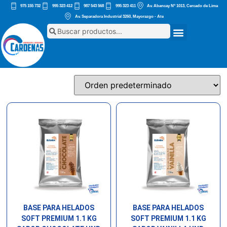
975 155 732
995 323 412
987 543 568
995 323 411
Av. Abancay Nº 1013, Cercado de Lima
Av. Separadora Industrial 3260, Mayorazgo - Ate
BASE PARA HELADOS
BASE PARA HELADOS
SOFT PREMIUM 1.1 KG
SOFT PREMIUM 1.1 KG