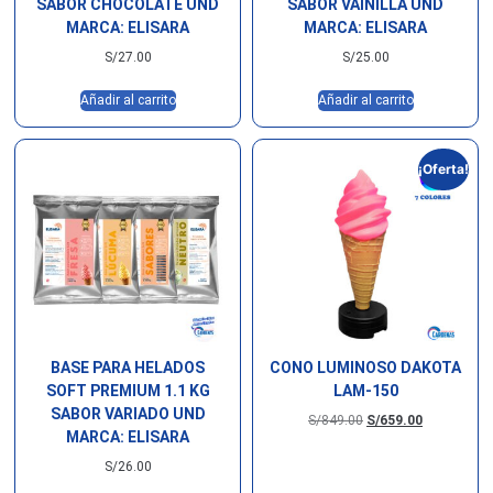
SABOR CHOCOLATE UND
SABOR VAINILLA UND
MARCA: ELISARA
MARCA: ELISARA
S/
27.00
S/
25.00
Añadir al carrito
Añadir al carrito
¡Oferta!
BASE PARA HELADOS
CONO LUMINOSO DAKOTA
SOFT PREMIUM 1.1 KG
LAM-150
SABOR VARIADO UND
S/
849.00
S/
659.00
MARCA: ELISARA
S/
26.00