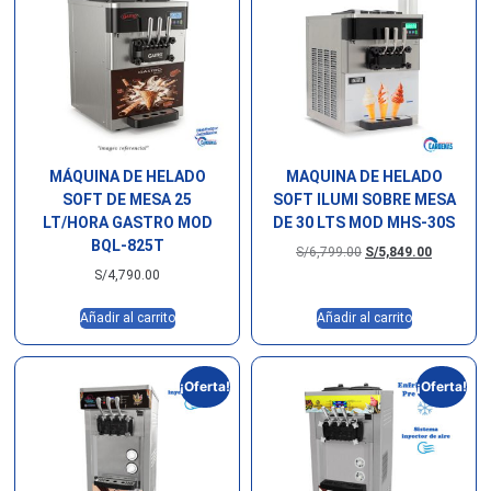
MÁQUINA DE HELADO
MAQUINA DE HELADO
SOFT DE MESA 25
SOFT ILUMI SOBRE MESA
LT/HORA GASTRO MOD
DE 30 LTS MOD MHS-30S
BQL-825T
S/
6,799.00
S/
5,849.00
S/
4,790.00
Añadir al carrito
Añadir al carrito
¡Oferta!
¡Oferta!