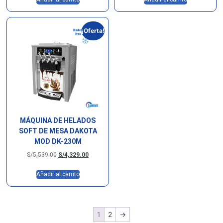
¡Oferta!
MÁQUINA DE HELADOS
SOFT DE MESA DAKOTA
MOD DK-230M
S/
5,539.00
S/
4,329.00
Añadir al carrito
1
2
→