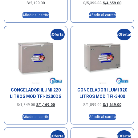
S/
2,199.00
S/
5,399.00
S/
4,659.00
Añadir al carrito
Añadir al carrito
¡Oferta!
¡Oferta!
CONGELADOR ILUMI 220
CONGELADOR ILUMI 320
LITROS MOD TFI-2200DG
LITROS MOD TFI-3400
S/
1,349.00
S/
1,169.00
S/
1,899.00
S/
1,649.00
Añadir al carrito
Añadir al carrito
¡Oferta!
¡Oferta!