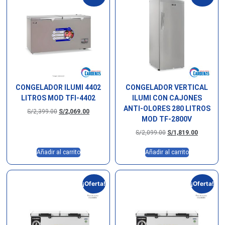
CONGELADOR ILUMI 4402
CONGELADOR VERTICAL
LITROS MOD TFI-4402
ILUMI CON CAJONES
ANTI-OLORES 280 LITROS
S/
2,399.00
S/
2,069.00
MOD TF-2800V
S/
2,099.00
S/
1,819.00
Añadir al carrito
Añadir al carrito
¡Oferta!
¡Oferta!