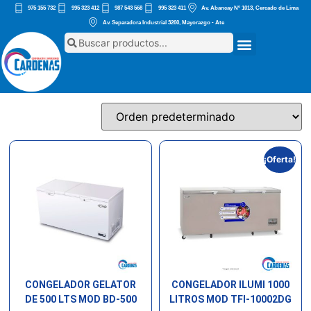
975 155 732
995 323 412
987 543 568
995 323 411
Av. Abancay Nº 1013, Cercado de Lima
Av. Separadora Industrial 3260, Mayorazgo - Ate
¡Oferta!
CONGELADOR GELATOR
CONGELADOR ILUMI 1000
DE 500 LTS MOD BD-500
LITROS MOD TFI-10002DG