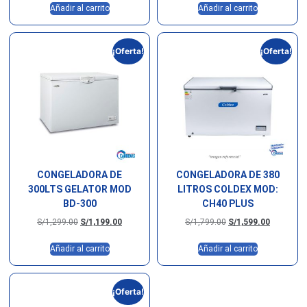
Añadir al carrito
Añadir al carrito
¡Oferta!
¡Oferta!
CONGELADORA DE
CONGELADORA DE 380
300LTS GELATOR MOD
LITROS COLDEX MOD:
BD-300
CH40 PLUS
S/
1,299.00
S/
1,199.00
S/
1,799.00
S/
1,599.00
Añadir al carrito
Añadir al carrito
¡Oferta!