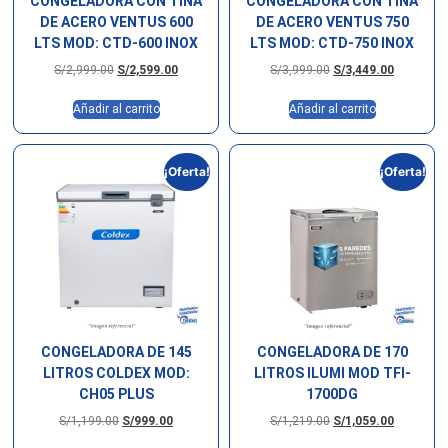
CONGELADORA CON TINA
CONGELADORA CON TINA
DE ACERO VENTUS 600
DE ACERO VENTUS 750
LTS MOD: CTD-600 INOX
LTS MOD: CTD-750 INOX
S/
2,999.00
S/
2,599.00
S/
3,999.00
S/
3,449.00
Añadir al carrito
Añadir al carrito
¡Oferta!
¡Oferta!
CONGELADORA DE 145
CONGELADORA DE 170
LITROS COLDEX MOD:
LITROS ILUMI MOD TFI-
CH05 PLUS
1700DG
S/
1,199.00
S/
999.00
S/
1,219.00
S/
1,059.00