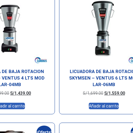
 DE BAJA ROTACION
LICUADORA DE BAJA ROTACI
 VENTUS 4 LTS MOD
SKYMSEN – VENTUS 6 LTS 
LAR-04MB
LAR-06MB
99.00
S/
1,439.00
S/
1,699.00
S/
1,559.00
adir al carrito
Añadir al carrito
¡Oferta!
¡