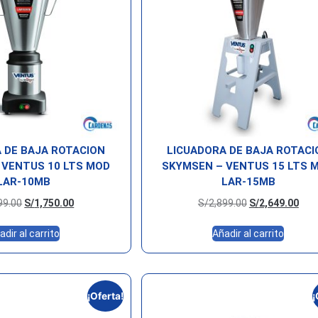
 DE BAJA ROTACION
LICUADORA DE BAJA ROTACI
 VENTUS 10 LTS MOD
SKYMSEN – VENTUS 15 LTS 
LAR-10MB
LAR-15MB
99.00
S/
1,750.00
S/
2,899.00
S/
2,649.00
adir al carrito
Añadir al carrito
¡Oferta!
¡