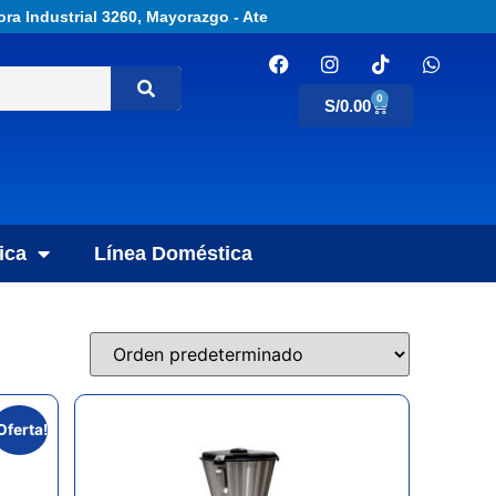
ora Industrial 3260, Mayorazgo - Ate
0
S/
0.00
ica
Línea Doméstica
Oferta!