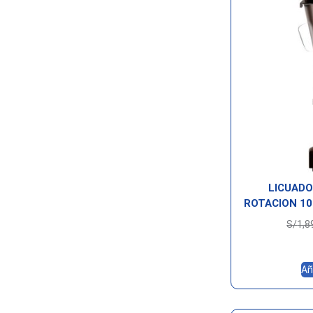
LICUADO
ROTACION 10
S/
1,8
Añ