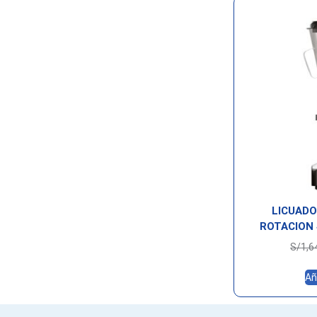
LICUADO
ROTACION 
S/
1,6
Añ