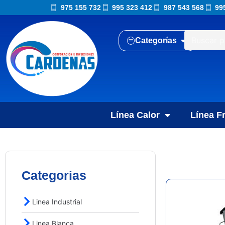
975 155 732
995 323 412
987 543 568
99
Categorías
Línea Calor
Línea Fr
Categorias
Linea Industrial
Linea Blanca