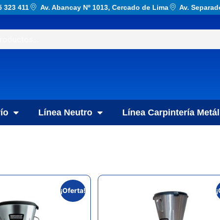
5 323 411
Av. Abancay Nº 1013, Cercado de Lima
Av. Separad
ío
Línea Neutro
Línea Carpintería Metál
¡Oferta!
¡