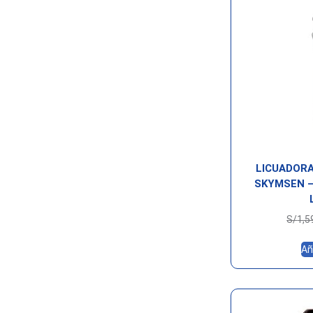
LICUADORA
SKYMSEN –
S/
1,5
Añ