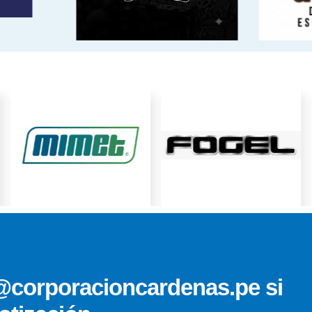
@corporacioncardenas.pe si