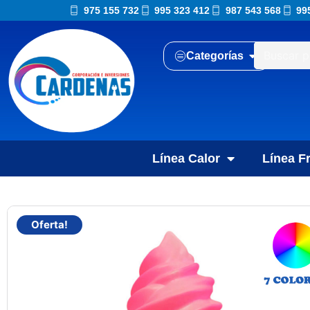
975 155 732
995 323 412
987 543 568
99
Categorías
Línea Calor
Línea Fr
Oferta!