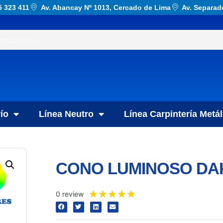
5 323 411
Av. Abancay Nº 1013, Cercado de Lima
Av. Separad
ío
Línea Neutro
Línea Carpintería Metál
CONO LUMINOSO DAK
★
★
★
★
★
0 review