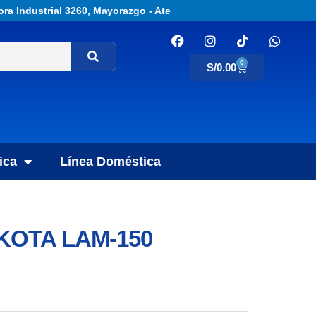
ora Industrial 3260, Mayorazgo - Ate
0
S/
0.00
ica
Línea Doméstica
OTA LAM-150