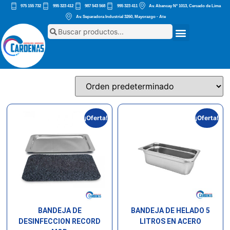
975 155 732
995 323 412
987 543 568
995 323 411
Av. Abancay Nº 1013, Cercado de Lima
Av. Separadora Industrial 3260, Mayorazgo - Ate
¡Oferta!
¡Oferta!
BANDEJA DE
BANDEJA DE HELADO 5
DESINFECCION RECORD
LITROS EN ACERO