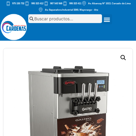
975 155 732
995 323 412
987 543 568
995 323 411
Av. Abancay Nº 1013, Cercado de Lima
Av. Separadora Industrial 3260, Mayorazgo - Ate