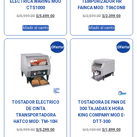
ELECTRICA WARING MOD
TEMPORIZADOR HR
CTS1000
FAINCA MOD: T06CONB
S/
5,999.00
S/
5,499.00
S/
2,599.00
S/
2,399.00
Añadir al carrito
Añadir al carrito
¡Oferta!
¡Oferta!
TOSTADOR ELECTRICO
TOSTADORA DE PAN DE
DE CINTA
300 TAJADAS X HORA
TRANSPORTADORA
KING COMPANY MOD E-
HATCO MOD: TM-10H
DTT-300
S/
5,999.00
S/
5,299.00
S/
2,103.00
S/
1,899.00