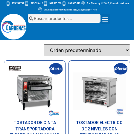
975 155 732
995 323 412
987 543 568
995 323 411
Av. Abancay Nº 1013, Cercado de Lima
Av. Separadora Industrial 3260, Mayorazgo - Ate
¡Oferta!
¡Oferta!
TOSTADOR DE CINTA
TOSTADOR ELECTRICO
TRANSPORTADORA
DE 2 NIVELES CON