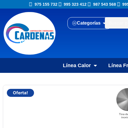
975 155 732
995 323 412
987 543 568
99
Categorías
Línea Calor
Línea Fr
Oferta!