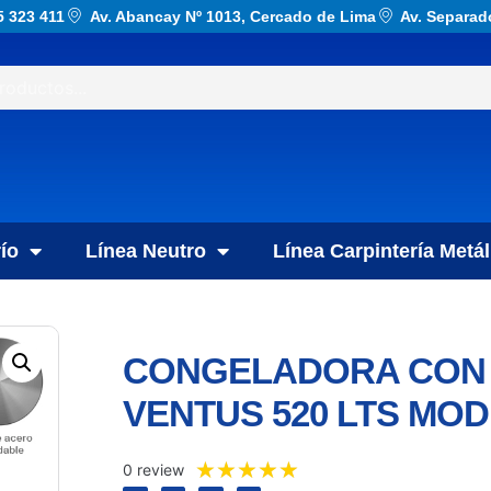
5 323 411
Av. Abancay Nº 1013, Cercado de Lima
Av. Separad
ío
Línea Neutro
Línea Carpintería Metál
CONGELADORA CON 
VENTUS 520 LTS MOD:
★
★
★
★
★
0 review