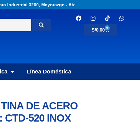
ora Industrial 3260, Mayorazgo - Ate
0
S/
0.00
ica
Línea Doméstica
TINA DE ACERO
 CTD-520 INOX