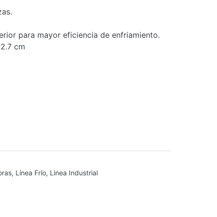
zas.
rior para mayor eficiencia de enfriamiento.
82.7 cm
oras
,
Línea Frío
,
Linea Industrial