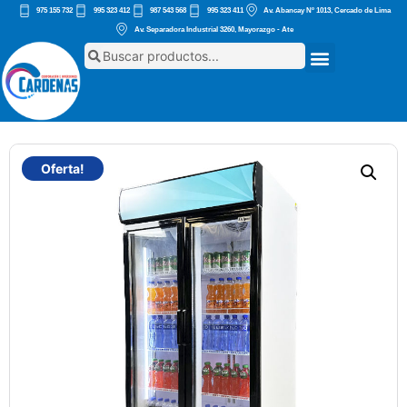
975 155 732
995 323 412
987 543 568
995 323 411
Av. Abancay Nº 1013, Cercado de Lima
Av. Separadora Industrial 3260, Mayorazgo - Ate
Oferta!