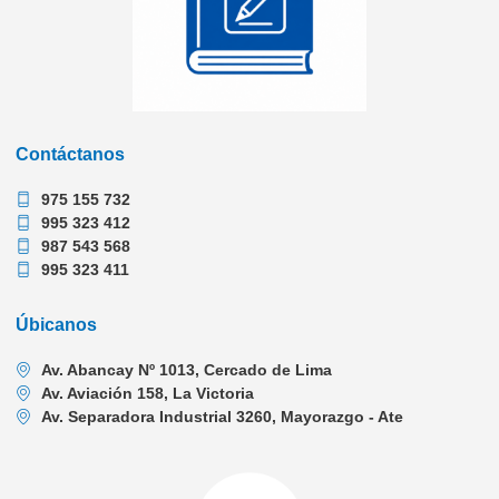
Contáctanos
975 155 732
995 323 412
987 543 568
995 323 411
Úbicanos
Av. Abancay Nº 1013, Cercado de Lima
Av. Aviación 158, La Victoria
Av. Separadora Industrial 3260, Mayorazgo - Ate