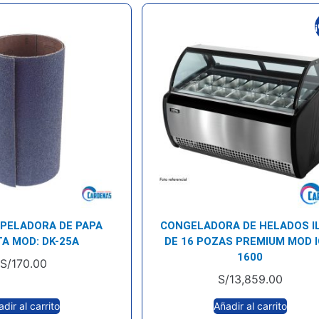
 PELADORA DE PAPA
CONGELADORA DE HELADOS I
A MOD: DK-25A
DE 16 POZAS PREMIUM MOD I
1600
S/
170.00
S/
13,859.00
dir al carrito
Añadir al carrito