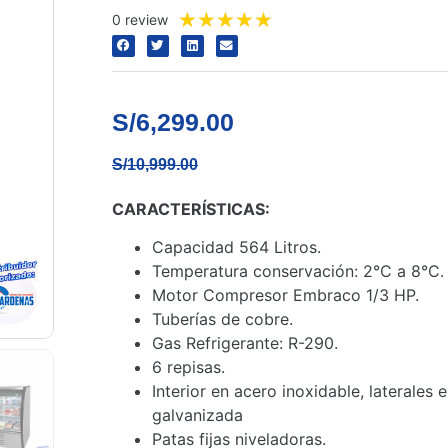
★
★
★
★
★
0 review
S/
6,299.00
S/
10,999.00
CARACTERÍSTICAS:
Capacidad 564 Litros.
Temperatura conservación: 2°C a 8°C.
Motor Compresor Embraco 1/3 HP.
Tuberías de cobre.
Gas Refrigerante: R-290.
6 repisas.
Interior en acero inoxidable, laterales 
galvanizada
Patas fijas niveladoras.