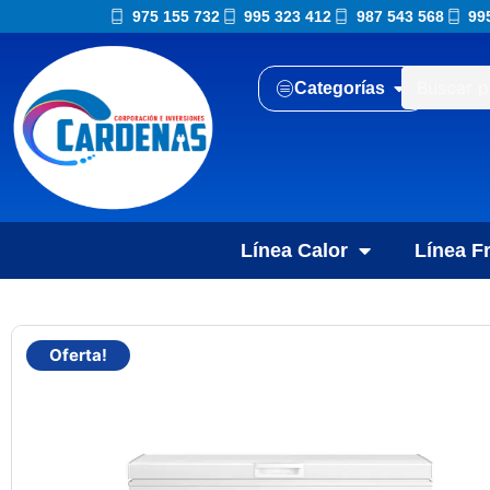
975 155 732
995 323 412
987 543 568
99
Categorías
Línea Calor
Línea Fr
Oferta!