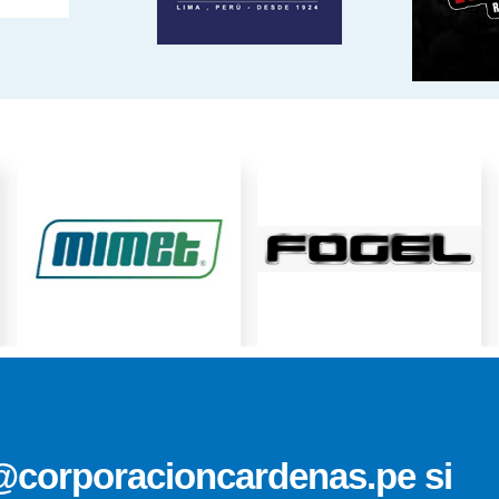
@corporacioncardenas.pe si