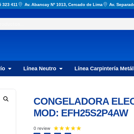
5 323 411
Av. Abancay Nº 1013, Cercado de Lima
Av. Separad
ío
Línea Neutro
Línea Carpintería Metál
CONGELADORA ELEC
MOD: EFH25S2P4AW
★
★
★
★
★
0 review