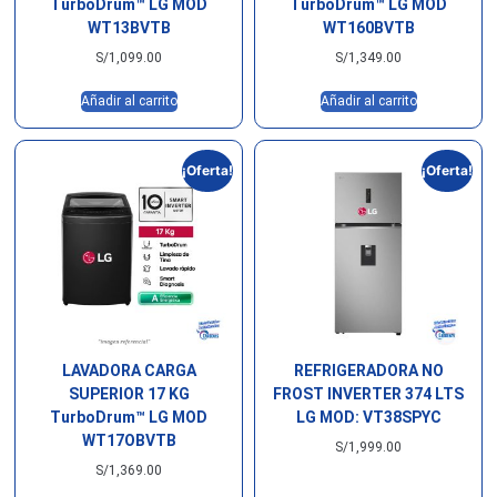
TurboDrum™ LG MOD
TurboDrum™ LG MOD
WT13BVTB
WT160BVTB
S/
1,099.00
S/
1,349.00
Añadir al carrito
Añadir al carrito
¡Oferta!
¡Oferta!
LAVADORA CARGA
REFRIGERADORA NO
SUPERIOR 17 KG
FROST INVERTER 374 LTS
TurboDrum™ LG MOD
LG MOD: VT38SPYC
WT17OBVTB
S/
1,999.00
S/
1,369.00