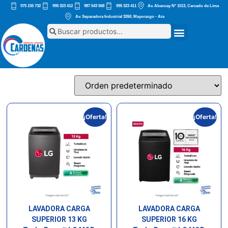
975 155 732
995 323 412
987 543 568
995 323 411
Av. Abancay Nº 1013, Cercado de Lima
Av. Separadora Industrial 3260, Mayorazgo - Ate
¡Oferta!
¡Oferta!
LAVADORA CARGA
LAVADORA CARGA
SUPERIOR 13 KG
SUPERIOR 16 KG