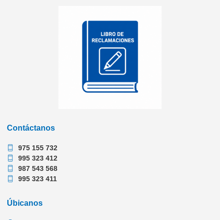
Contáctanos
975 155 732
995 323 412
987 543 568
995 323 411
Úbicanos