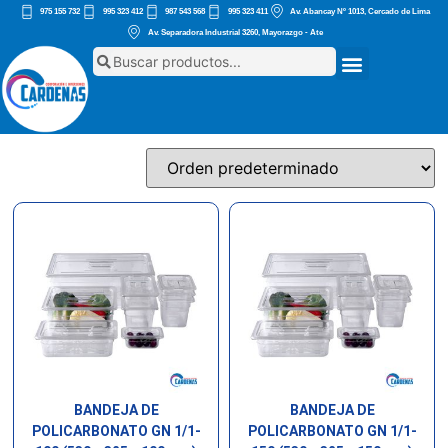
975 155 732
995 323 412
987 543 568
995 323 411
Av. Abancay Nº 1013, Cercado de Lima
Av. Separadora Industrial 3260, Mayorazgo - Ate
BANDEJA DE
BANDEJA DE
POLICARBONATO GN 1/1-
POLICARBONATO GN 1/1-