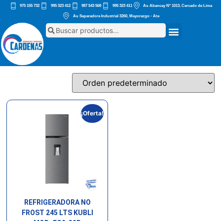
975 155 732
995 323 412
987 543 568
995 323 411
Av. Abancay Nº 1013, Cercado de Lima
Av. Separadora Industrial 3260, Mayorazgo - Ate
¡Oferta!
REFRIGERADORA NO
FROST 245 LTS KUBLI