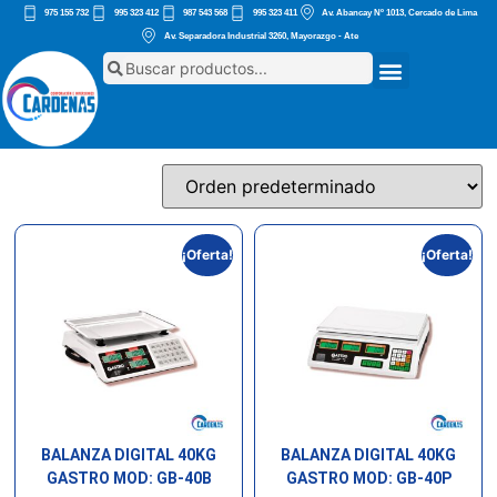
975 155 732
995 323 412
987 543 568
995 323 411
Av. Abancay Nº 1013, Cercado de Lima
Av. Separadora Industrial 3260, Mayorazgo - Ate
¡Oferta!
¡Oferta!
BALANZA DIGITAL 40KG
BALANZA DIGITAL 40KG
GASTRO MOD: GB-40B
GASTRO MOD: GB-40P