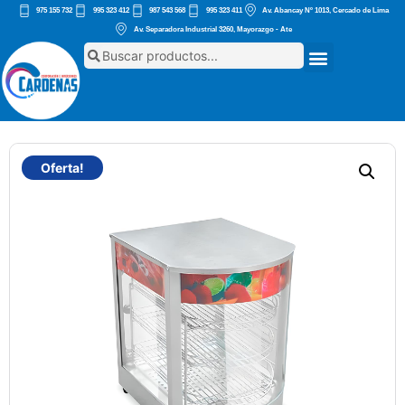
975 155 732
995 323 412
987 543 568
995 323 411
Av. Abancay Nº 1013, Cercado de Lima
Av. Separadora Industrial 3260, Mayorazgo - Ate
Oferta!