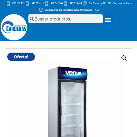
975 155 732
995 323 412
987 543 568
995 323 411
Av. Abancay Nº 1013, Cercado de Lima
Av. Separadora Industrial 3260, Mayorazgo - Ate
Oferta!