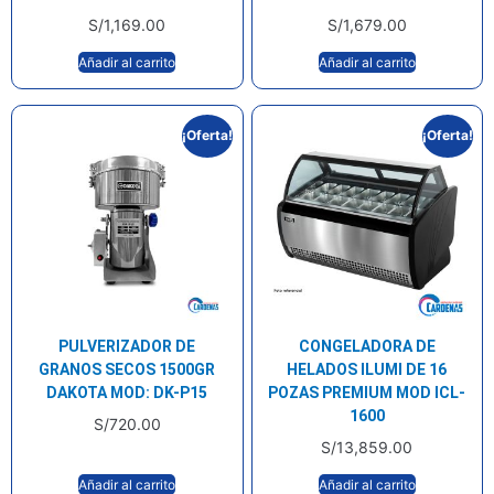
S/
1,169.00
S/
1,679.00
Añadir al carrito
Añadir al carrito
¡Oferta!
¡Oferta!
PULVERIZADOR DE
CONGELADORA DE
GRANOS SECOS 1500GR
HELADOS ILUMI DE 16
DAKOTA MOD: DK-P15
POZAS PREMIUM MOD ICL-
1600
S/
720.00
S/
13,859.00
Añadir al carrito
Añadir al carrito