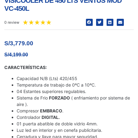
VISICOOLER DE 450 LTS VENTUS MOD
VC-450L
★
★
★
★
★
0 review
S/
3,779.00
S/
4,199.00
CARACTERÍSTICAS:
Capacidad N/B (Lts) 420/455
Temperatura de trabajo de 0ºC a 10ºC.
04 Estantes superiores regulables.
Sistema de Frio
FORZADO
( enfriamiento por sistema de
aire ).
Compresor
EMBRACO
.
Controlador
DIGITAL.
01 puerta abatible de doble vidrio 4mm.
Luz led en interior y en cenefa publicitaria.
Cerradura y llave para mayor seguridad.