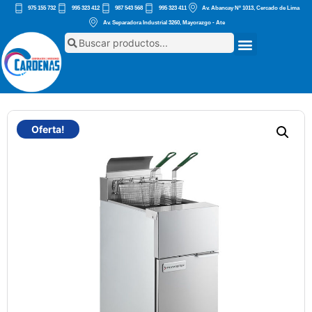
975 155 732
995 323 412
987 543 568
995 323 411
Av. Abancay Nº 1013, Cercado de Lima
Av. Separadora Industrial 3260, Mayorazgo - Ate
Oferta!