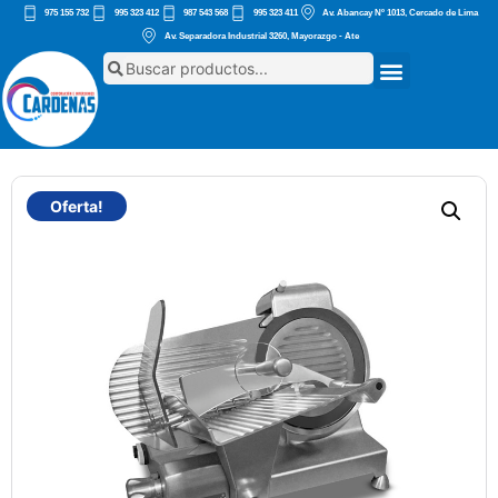
975 155 732
995 323 412
987 543 568
995 323 411
Av. Abancay Nº 1013, Cercado de Lima
Av. Separadora Industrial 3260, Mayorazgo - Ate
Oferta!