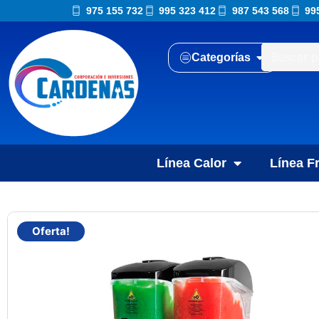
975 155 732
995 323 412
987 543 568
99
Categorías
Línea Calor
Línea Fr
Oferta!