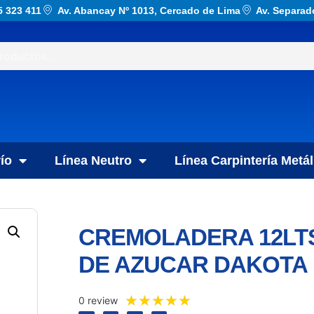
5 323 411
Av. Abancay Nº 1013, Cercado de Lima
Av. Separad
ío
Línea Neutro
Línea Carpintería Metál
CREMOLADERA 12LTS
DE AZUCAR DAKOTA 
★
★
★
★
★
0 review