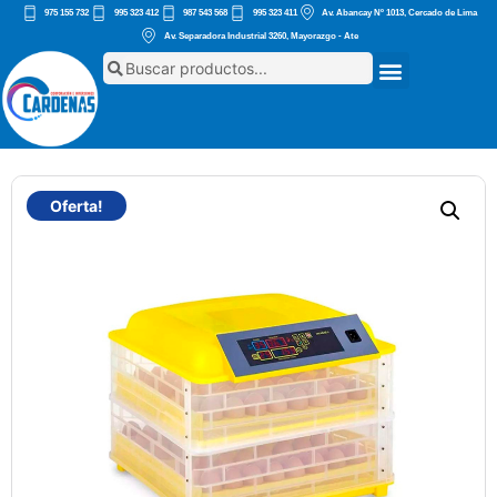
975 155 732
995 323 412
987 543 568
995 323 411
Av. Abancay Nº 1013, Cercado de Lima
Av. Separadora Industrial 3260, Mayorazgo - Ate
Oferta!