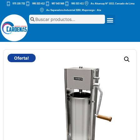
975 155 732
995 323 412
987 543 568
995 323 411
Av. Abancay Nº 1013, Cercado de Lima
Av. Separadora Industrial 3260, Mayorazgo - Ate
Oferta!