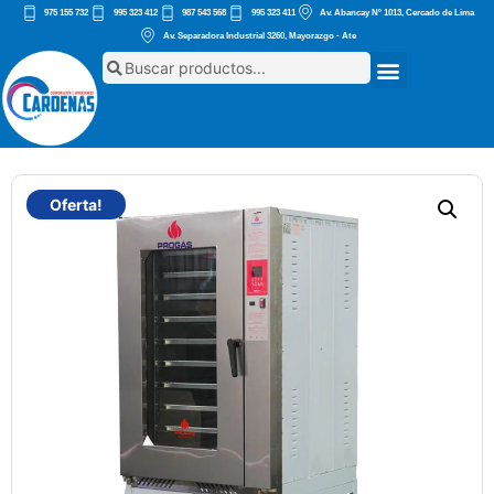
975 155 732
995 323 412
987 543 568
995 323 411
Av. Abancay Nº 1013, Cercado de Lima
Av. Separadora Industrial 3260, Mayorazgo - Ate
Oferta!