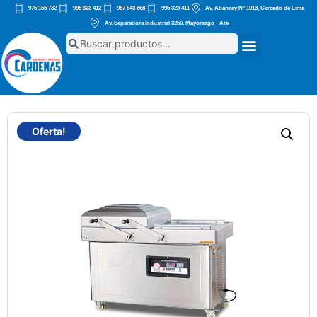
975 155 732
995 323 412
987 543 568
995 323 411
Av. Abancay Nº 1013, Cercado de Lima
Av. Separadora Industrial 3260, Mayorazgo - Ate
Oferta!