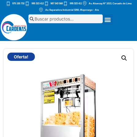
975 155 732
995 323 412
987 543 568
995 323 411
Av. Abancay Nº 1013, Cercado de Lima
Av. Separadora Industrial 3260, Mayorazgo - Ate
Oferta!