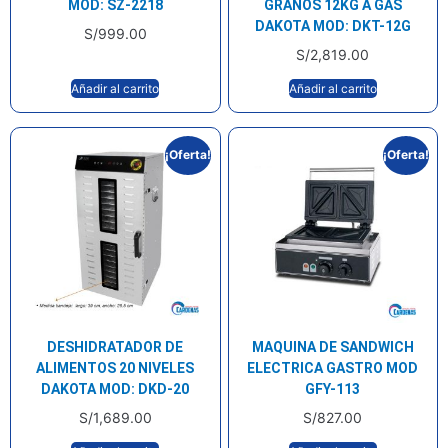
MOD: SZ-2218
GRANOS 12KG A GAS
DAKOTA MOD: DKT-12G
S/
999.00
S/
2,819.00
Añadir al carrito
Añadir al carrito
¡Oferta!
¡Oferta!
DESHIDRATADOR DE
MAQUINA DE SANDWICH
ALIMENTOS 20 NIVELES
ELECTRICA GASTRO MOD
DAKOTA MOD: DKD-20
GFY-113
S/
1,689.00
S/
827.00