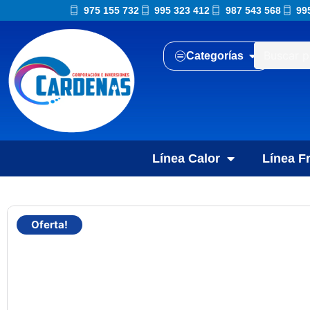
975 155 732
995 323 412
987 543 568
99
Categorías
Línea Calor
Línea Fr
Oferta!