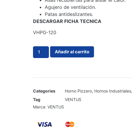
Asas recubiertas para aislar el calor.
Agujero de ventilación.
Patas antideslizantes.
DESCARGAR FICHA TECNICA
VHPG-120
Añadir al carrito
Categories
Horno Pizzero
,
Hornos Industriales
Tag
VENTUS
Marca:
VENTUS