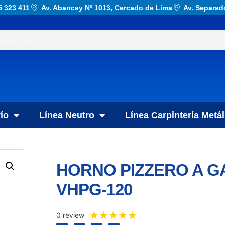
5 323 411
Av. Abancay Nº 1013, Cercado de Lima
Av. Separad
ío
Línea Neutro
Línea Carpintería Metál
HORNO PIZZERO A G
VHPG-120
★
★
★
★
★
0 review