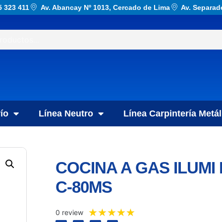
5 323 411
Av. Abancay Nº 1013, Cercado de Lima
Av. Separad
ío
Línea Neutro
Línea Carpintería Metál
COCINA A GAS ILUMI
C-80MS
★
★
★
★
★
0 review