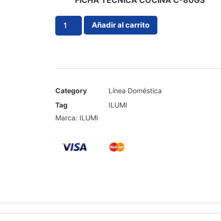
FICHA TECNICA COCINA C-80GS
Añadir al carrito
Category
Línea Doméstica
Tag
ILUMI
Marca:
ILUMI