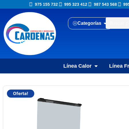
975 155 732
995 323 412
987 543 568
99
Categorías
Línea Calor
Línea Fr
Oferta!