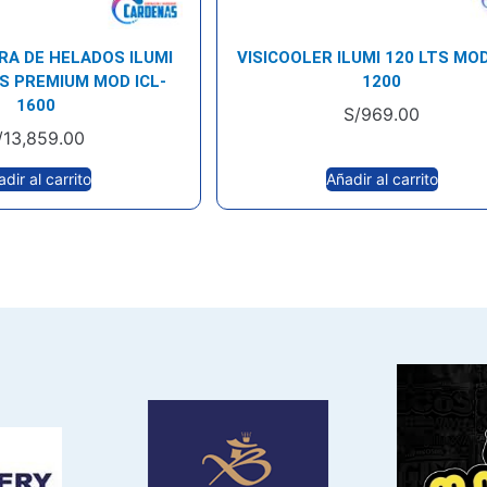
A DE HELADOS ILUMI
VISICOOLER ILUMI 120 LTS MOD
S PREMIUM MOD ICL-
1200
1600
S/
969.00
/
13,859.00
dir al carrito
Añadir al carrito