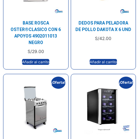
BASE ROSCA
DEDOS PARA PELADORA
OSTER®CLASICO CON 6
DE POLLO DAKOTA X 6 UND
APOYOS 4902011013
S/
42.00
NEGRO
S/
29.00
Añadir al carrito
Añadir al carrito
¡Oferta!
¡Oferta!