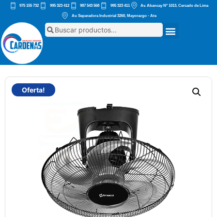
975 155 732
995 323 412
987 543 568
995 323 411
Av. Abancay Nº 1013, Cercado de Lima
Av. Separadora Industrial 3260, Mayorazgo - Ate
Oferta!