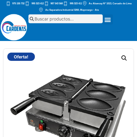
975 155 732
995 323 412
987 543 568
995 323 411
Av. Abancay Nº 1013, Cercado de Lima
Av. Separadora Industrial 3260, Mayorazgo - Ate
Oferta!