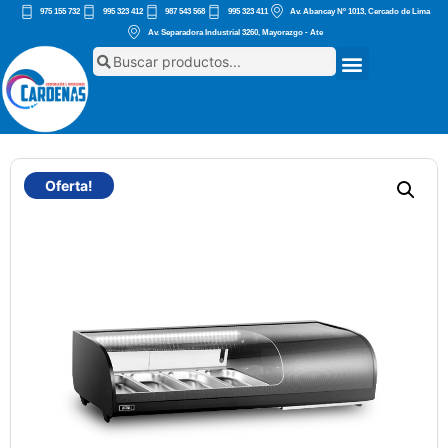
975 155 732
995 323 412
987 543 568
995 323 411
Av. Abancay Nº 1013, Cercado de Lima
Av. Separadora Industrial 3260, Mayorazgo - Ate
Oferta!