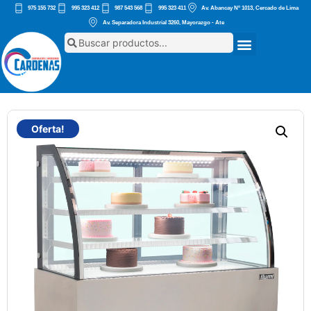
975 155 732
995 323 412
987 543 568
995 323 411
Av. Abancay Nº 1013, Cercado de Lima
Av. Separadora Industrial 3260, Mayorazgo - Ate
Oferta!