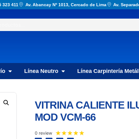
5 323 411
Av. Abancay Nº 1013, Cercado de Lima
Av. Separad
ío
Línea Neutro
Línea Carpintería Metál
VITRINA CALIENTE I
MOD VCM-66
★
★
★
★
★
0 review