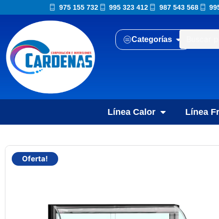
975 155 732
995 323 412
987 543 568
99
Categorías
Línea Calor
Línea Fr
Oferta!