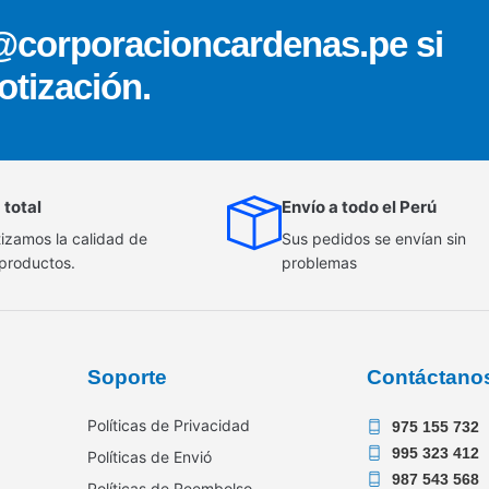
@corporacioncardenas.pe si
otización.
 total
Envío a todo el Perú
izamos la calidad de
Sus pedidos se envían sin
 productos.
problemas
Soporte
Contáctano
Políticas de Privacidad
975 155 732
995 323 412
Políticas de Envió
987 543 568
Políticas de Reembolso