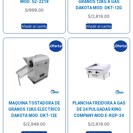
MOD: SZ-2218
GRANOS 12KG A GAS
DAKOTA MOD: DKT-12G
S/
999.00
S/
2,819.00
Añadir al carrito
Añadir al carrito
¡Oferta!
¡Oferta!
MAQUINA TOSTADORA DE
PLANCHA FREIDORA A GAS
GRANOS 12KG ELECTRICO
DE 24 PULGADAS KING
DAKOTA MOD: DKT-12E
COMPANY MOD E-RQP-24
S/
2,949.00
S/
2,619.00