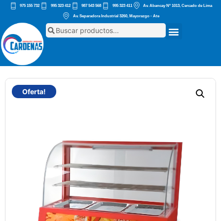
975 155 732
995 323 412
987 543 568
995 323 411
Av. Abancay Nº 1013, Cercado de Lima
Av. Separadora Industrial 3260, Mayorazgo - Ate
Oferta!