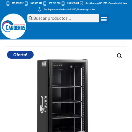
975 155 732
995 323 412
987 543 568
995 323 411
Av. Abancay Nº 1013, Cercado de Lima
Av. Separadora Industrial 3260, Mayorazgo - Ate
Oferta!