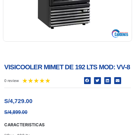
VISICOOLER MIMET DE 192 LTS MOD: VV-8
★
★
★
★
★
0 review
S/
4,729.00
S/
4,899.00
CARACTERISTICAS