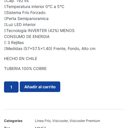
Cap. 192 lts
Temperatura interior 0°C a 5°C
Sistema Frío Forzado
Perta Semipanoramica
Luz LED interior
Tecnología INVERTER (42%) MENOS
CONSUMO DE ENERGIA
 3 Rejillas
Medidas (57×57.5×1.40) Frente, Fondo, Alto cm
HECHO EN CHILE
TUBERIA 100% COBRE
Añadir al carrito
Categories
Línea Frío
,
Visicooler
,
Visicooler Premium