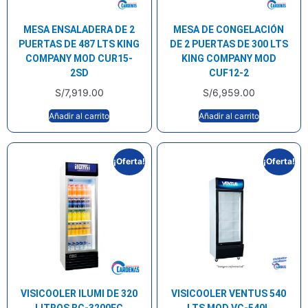
MESA ENSALADERA DE 2
MESA DE CONGELACIÓN
PUERTAS DE 487 LTS KING
DE 2 PUERTAS DE 300 LTS
COMPANY MOD CUR15-
KING COMPANY MOD
2SD
CUF12-2
S/
7,919.00
S/
6,959.00
Añadir al carrito
Añadir al carrito
¡Oferta!
¡Oferta!
VISICOOLER ILUMI DE 320
VISICOOLER VENTUS 540
LITROS BC-3200FC
LTS MOD VC-540L