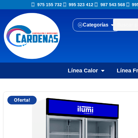
975 155 732
995 323 412
987 543 568
99
Categorías
Línea Calor
Línea Fr
Oferta!