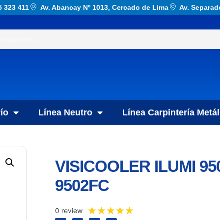
5 323 411
Av. Abancay Nº 1013, Cercado de Lima
Av. Separad
ío
Línea Neutro
Línea Carpintería Metál
VISICOOLER ILUMI 95
9502FC
★
★
★
★
★
0 review