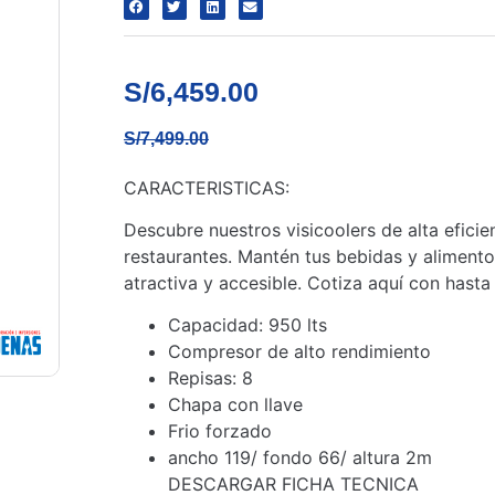
S/
6,459.00
S/
7,499.00
CARACTERISTICAS:
Descubre nuestros visicoolers de alta efici
restaurantes. Mantén tus bebidas y aliment
atractiva y accesible.
Cotiza aquí con hasta 
Capacidad: 950 lts
Compresor de alto rendimiento
Repisas: 8
Chapa con llave
Frio forzado
ancho 119/ fondo 66/ altura 2m
DESCARGAR FICHA TECNICA