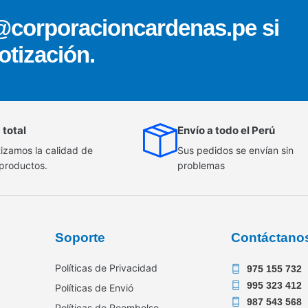
@corporacioncardenas.pe si
otización.
 total
Envío a todo el Perú
izamos la calidad de
Sus pedidos se envían sin
 productos.
problemas
Soporte
Contáctano
Políticas de Privacidad
975 155 732
995 323 412
Políticas de Envió
987 543 568
Políticas de Reembolso