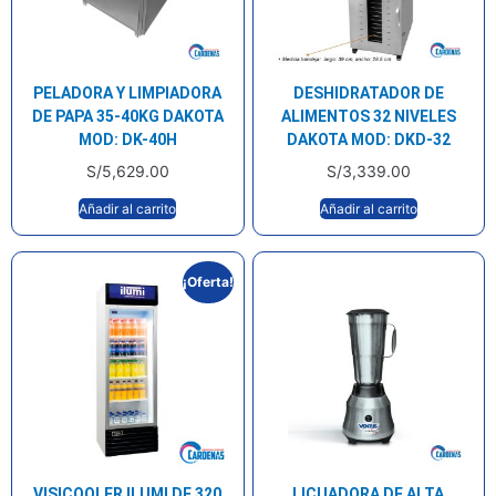
PELADORA Y LIMPIADORA
DESHIDRATADOR DE
DE PAPA 35-40KG DAKOTA
ALIMENTOS 32 NIVELES
MOD: DK-40H
DAKOTA MOD: DKD-32
S/
5,629.00
S/
3,339.00
Añadir al carrito
Añadir al carrito
¡Oferta!
VISICOOLER ILUMI DE 320
LICUADORA DE ALTA