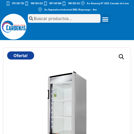
975 155 732
995 323 412
987 543 568
995 323 411
Av. Abancay Nº 1013, Cercado de Lima
Av. Separadora Industrial 3260, Mayorazgo - Ate
Oferta!