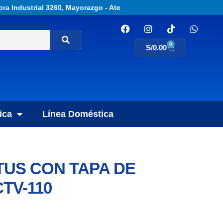
ora Industrial 3260, Mayorazgo - Ate
0
S/
0.00
ica
Línea Doméstica
US CON TAPA DE
CTV-110