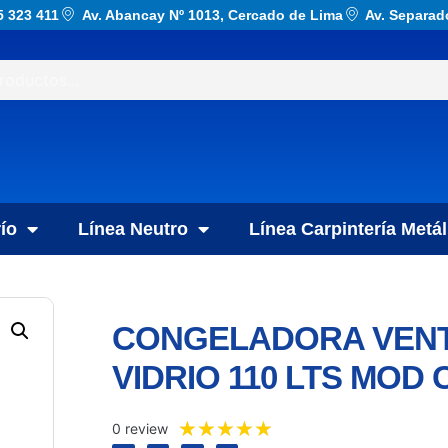
5 323 411
Av. Abancay Nº 1013, Cercado de Lima
Av. Separad
ío
Línea Neutro
Línea Carpintería Metál
CONGELADORA VENT
VIDRIO 110 LTS MOD 
★
★
★
★
★
0 review