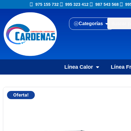
975 155 732
995 323 412
987 543 568
99
Categorías
Línea Calor
Línea Fr
Oferta!