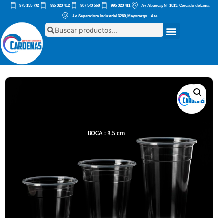
975 155 732
995 323 412
987 543 568
995 323 411
Av. Abancay Nº 1013, Cercado de Lima
Av. Separadora Industrial 3260, Mayorazgo - Ate