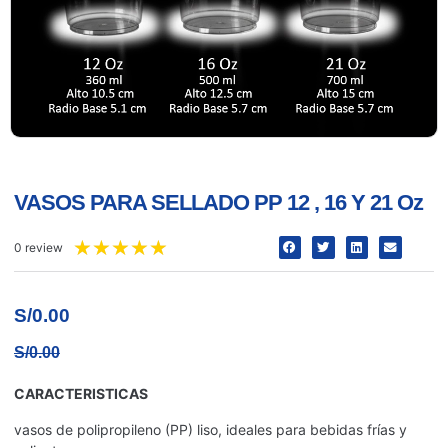
VASOS PARA SELLADO PP 12 , 16 Y 21 Oz
★
★
★
★
★
0 review
S/
0.00
S/
0.00
CARACTERISTICAS
vasos de polipropileno (PP) liso, ideales para bebidas frías y