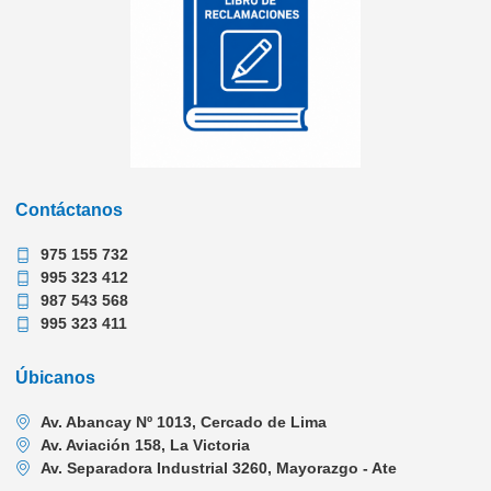
Contáctanos
975 155 732
995 323 412
987 543 568
995 323 411
Úbicanos
Av. Abancay Nº 1013, Cercado de Lima
Av. Aviación 158, La Victoria
Av. Separadora Industrial 3260, Mayorazgo - Ate