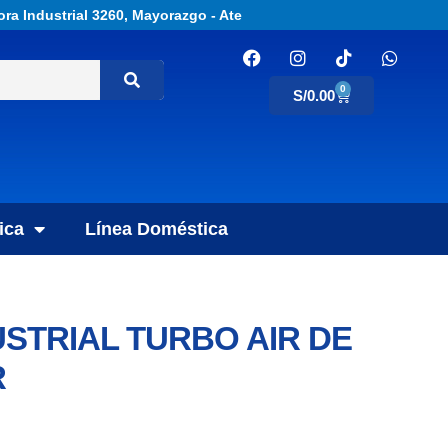
ora Industrial 3260, Mayorazgo - Ate
0
S/
0.00
ica
Línea Doméstica
STRIAL TURBO AIR DE
R