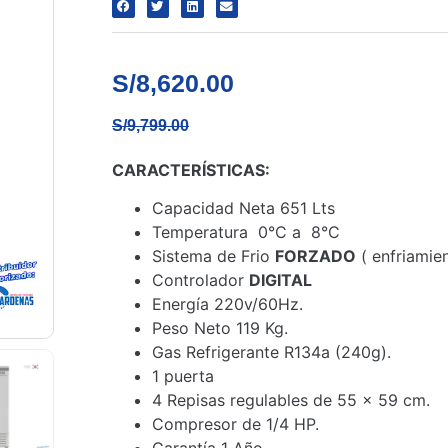
S/
8,620.00
S/
9,799.00
CARACTERÍSTICAS:
Capacidad Neta 651 Lts
Temperatura 0°C a 8°C
Sistema de Frio
FORZADO
( enfriamien
Controlador
DIGITAL
Energía 220v/60Hz.
Peso Neto 119 Kg.
Gas Refrigerante R134a (240g).
1 puerta
4 Repisas regulables de 55 x 59 cm.
Compresor de 1/4 HP.