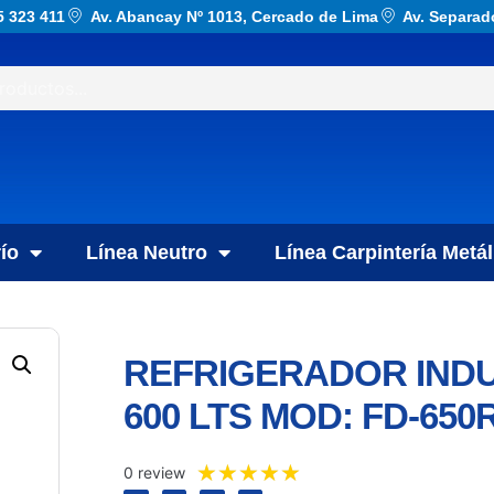
5 323 411
Av. Abancay Nº 1013, Cercado de Lima
Av. Separad
ío
Línea Neutro
Línea Carpintería Metál
REFRIGERADOR INDU
600 LTS MOD: FD-650
★
★
★
★
★
0 review