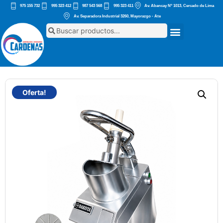
975 155 732
995 323 412
987 543 568
995 323 411
Av. Abancay Nº 1013, Cercado de Lima
Av. Separadora Industrial 3260, Mayorazgo - Ate
Oferta!