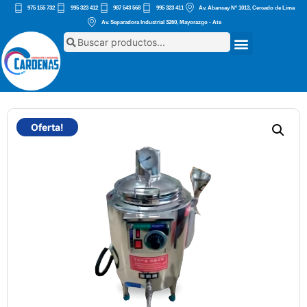
975 155 732
995 323 412
987 543 568
995 323 411
Av. Abancay Nº 1013, Cercado de Lima
Av. Separadora Industrial 3260, Mayorazgo - Ate
Oferta!