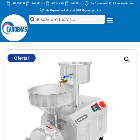
975 155 732
995 323 412
987 543 568
995 323 411
Av. Abancay Nº 1013, Cercado de Lima
Av. Separadora Industrial 3260, Mayorazgo - Ate
Oferta!