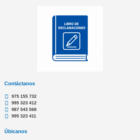
Contáctanos
975 155 732
995 323 412
987 543 568
995 323 411
Úbicanos