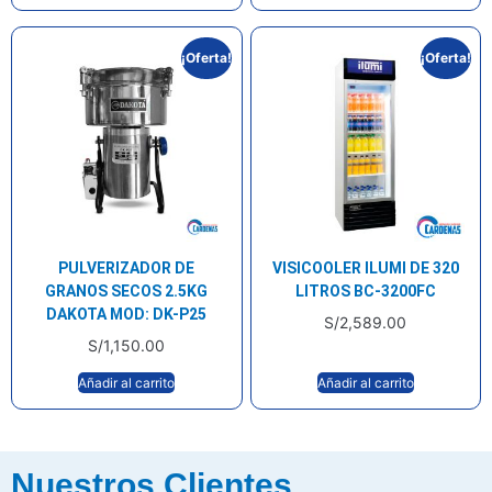
¡Oferta!
¡Oferta!
PULVERIZADOR DE
VISICOOLER ILUMI DE 320
GRANOS SECOS 2.5KG
LITROS BC-3200FC
DAKOTA MOD: DK-P25
S/
2,589.00
S/
1,150.00
Añadir al carrito
Añadir al carrito
Nuestros Clientes