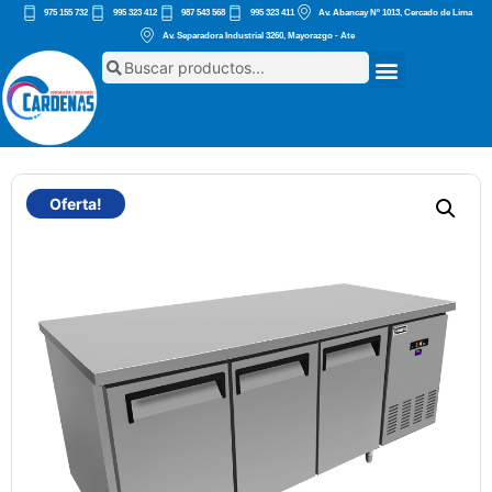
975 155 732
995 323 412
987 543 568
995 323 411
Av. Abancay Nº 1013, Cercado de Lima
Av. Separadora Industrial 3260, Mayorazgo - Ate
Oferta!