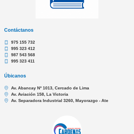
Contáctanos
975 155 732
995 323 412
987 543 568
995 323 411
Úbicanos
Av. Abancay Nº 1013, Cercado de Lima
Av. Aviación 158, La Victoria
Av. Separadora Industrial 3260, Mayorazgo - Ate