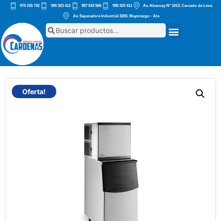
975 155 732
995 323 412
987 543 568
995 323 411
Av. Abancay Nº 1013, Cercado de Lima
Av. Separadora Industrial 3260, Mayorazgo - Ate
Oferta!