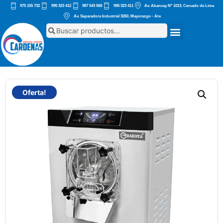
975 155 732
995 323 412
987 543 568
995 323 411
Av. Abancay Nº 1013, Cercado de Lima
Av. Separadora Industrial 3260, Mayorazgo - Ate
Oferta!