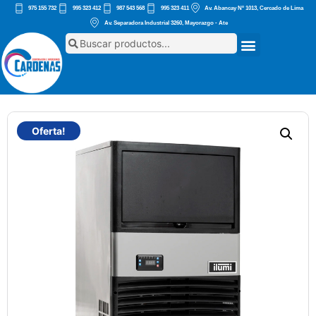
975 155 732
995 323 412
987 543 568
995 323 411
Av. Abancay Nº 1013, Cercado de Lima
Av. Separadora Industrial 3260, Mayorazgo - Ate
Oferta!