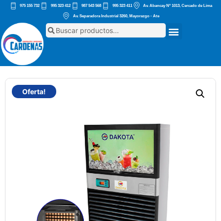
975 155 732
995 323 412
987 543 568
995 323 411
Av. Abancay Nº 1013, Cercado de Lima
Av. Separadora Industrial 3260, Mayorazgo - Ate
Oferta!