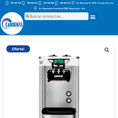
975 155 732
995 323 412
987 543 568
995 323 411
Av. Abancay Nº 1013, Cercado de Lima
Av. Separadora Industrial 3260, Mayorazgo - Ate
Oferta!