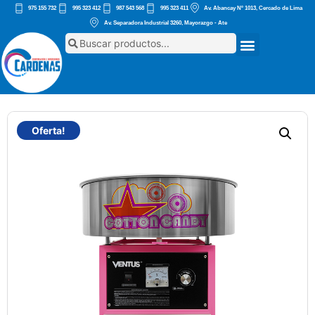
975 155 732
995 323 412
987 543 568
995 323 411
Av. Abancay Nº 1013, Cercado de Lima
Av. Separadora Industrial 3260, Mayorazgo - Ate
Oferta!