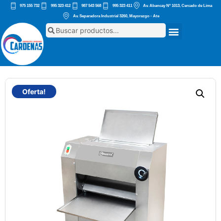
975 155 732
995 323 412
987 543 568
995 323 411
Av. Abancay Nº 1013, Cercado de Lima
Av. Separadora Industrial 3260, Mayorazgo - Ate
Oferta!